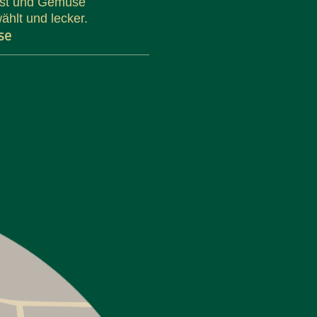
st und Gemüse
hlt und lecker.
Mandy Klüser
se
se
Öffnungszeiten
tag–Freitag
09:00–18:00
amstag
08:30–11:30
OGIN