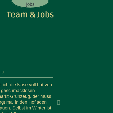
Team & Jobs
 ich die Nase voll hat von
Ich liebe diesen intensive
m geschmacklosen
von frischem Obst und G
arkt-Grünzeug, der muss
Hier kommt alles frisch v
gt mal in den Hofladen
Das schmeckt man sofort
auen. Selbst im Winter ist
Mandy Klüser