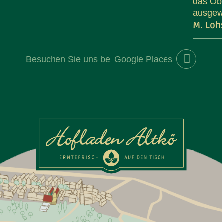
das Ob
ausgewä
Luisa Thalheim
M. Loh
M. Loh
Besuchen Sie uns bei Google Places
Kontakt
45
Telefon
0351 65858238
Diens
S
TAKT
IMPRESSUM
DATENSCHUTZ
L