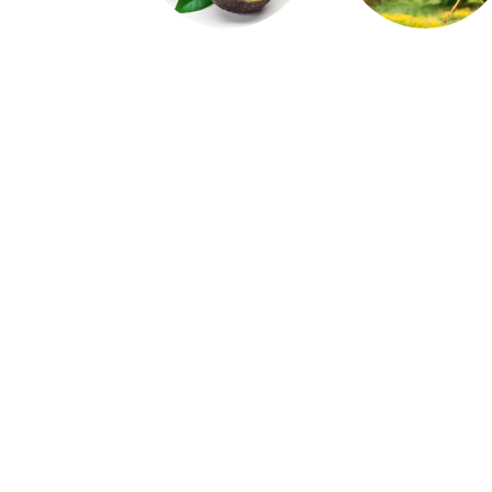
SAISONKALENDER
UNSER HOFLADEN
LADENRUNDGANG