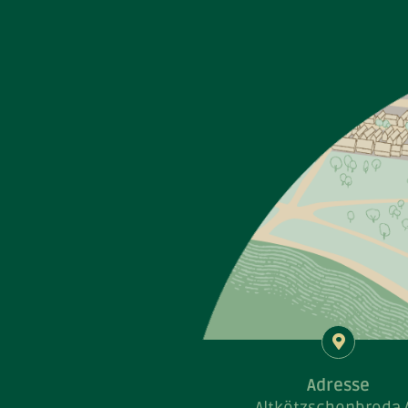
Adresse
Altkötzschenbroda 
01445 Radebeul
K
Adresse
Altkötzschenbroda 