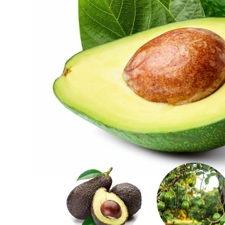
SÜDFRÜCHTE
KÜRBISSE
PILZE
NÜSSE & KERNE
GEWÜRZE
GEMÜSEJUNGPFLANZEN
SCHNITTBLUMEN & ZIERPFLANZEN
GETRÄNKE
ÖLE & ESSIG
EINGEWECKTES
FRUCHTAUFSTRICHE & HONIG
VERPACKTE PRODUKTE