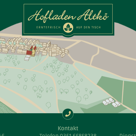
Kontakt
45
Telefon
0351 65858238
Dienst
S
ONTAKT
IMPRESSUM
DATENSCHUTZ
LOG
Kontakt
45
Telefon
0351 65858238
Dienst