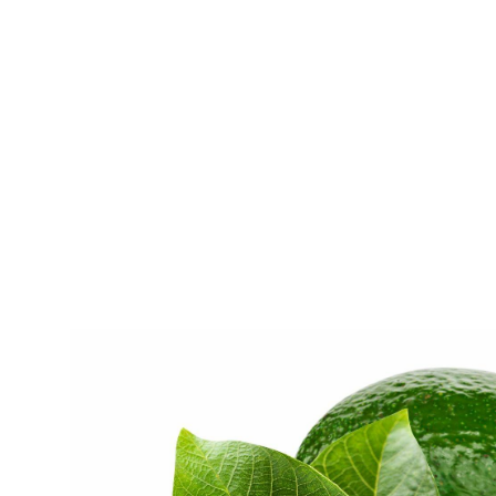
PRODUKTSORTIMENT
ABOKISTE
FRUCHTGEMÜSE
WURZEL- & KNOLLENGEMÜSE
KOHLGEMÜSE
SALATE & BLATTGEMÜSE
TOMATEN
FRISCHKRÄUTER
REGIONALES OBST
BEEREN & TRAUBEN