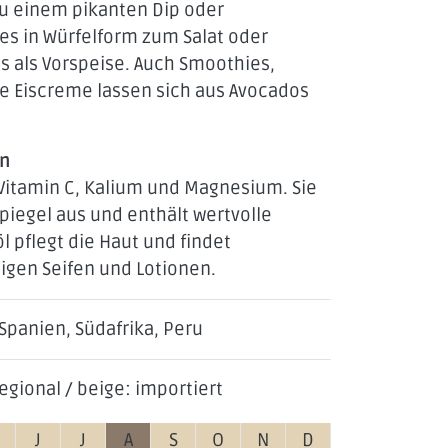
zu einem pikanten Dip oder
 es in Würfelform zum Salat oder
KEITEN
hs als Vorspeise. Auch Smoothies,
e Eiscreme lassen sich aus Avocados
en
 Vitamin C, Kalium und Magnesium. Sie
piegel aus und enthält wertvolle
l pflegt die Haut und findet
gen Seifen und Lotionen.
 Spanien, Südafrika, Peru
egional / beige: importiert
M
J
J
A
S
O
N
D