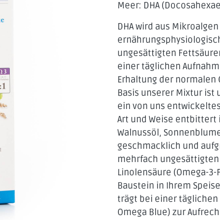
Meer: DHA (Docosahexaen
DHA wird aus Mikroalgen
ernährungsphysiologisch
ungesättigten Fettsäuren
einer täglichen Aufnahm
Erhaltung der normalen G
Basis unserer Mixtur ist 
ein von uns entwickelte
Art und Weise entbitter
NATÜRLICH
Walnussöl, Sonnenblumen
VIELFALT FÜR GE
geschmacklich und aufg
mehrfach ungesättigten 
ANBAU IN TRADI
Linolensäure (Omega-3-Fe
GENUSS MIT G
Baustein in Ihrem Speise
trägt bei einer täglichen
Omega Blue) zur Aufrech