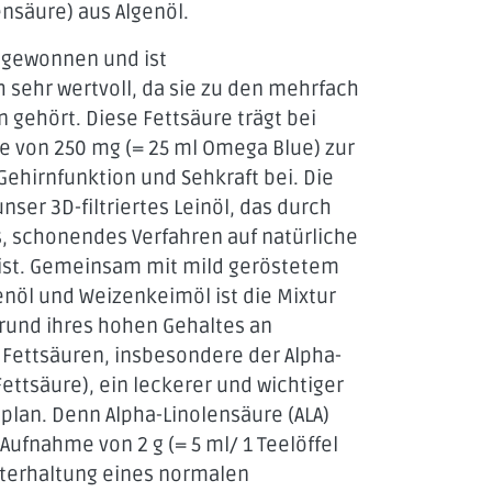
säure) aus Algenöl.
 gewonnen und ist
 sehr wertvoll, da sie zu den mehrfach
 gehört. Diese Fettsäure trägt bei
e von 250 mg (= 25 ml Omega Blue) zur
ehirnfunktion und Sehkraft bei. Die
unser 3D-filtriertes Leinöl, das durch
s, schonendes Verfahren auf natürliche
t ist. Gemeinsam mit mild geröstetem
ER LANDBAU
öl und Weizenkeimöl ist die Mixtur
SUNDE ERNÄHRUNG
rund ihres hohen Gehaltes an
Fettsäuren, insbesondere der Alpha-
TIONELLER WEISE
ttsäure), ein leckerer und wichtiger
UTEM GEWISSEN
plan. Denn Alpha-Linolensäure (ALA)
 Aufnahme von 2 g (= 5 ml/ 1 Teelöffel
terhaltung eines normalen