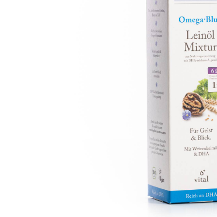
FRISCHKRÄUTER
REGIONALES OBST
BEEREN & TRAUBEN
SÜDFRÜCHTE
KÜRBISSE
PILZE
NÜSSE & KERNE
GEWÜRZE
GEMÜSEJUNGPFLANZEN
SCHNITTBLUMEN & ZIERPFLANZEN
GETRÄNKE
ÖLE & ESSIG
EINGEWECKTES
FRUCHTAUFSTRICHE & HONIG