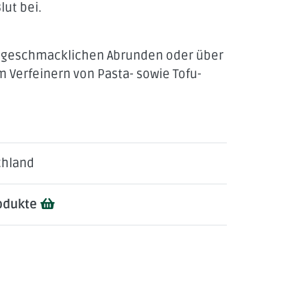
lut bei.
m geschmacklichen Abrunden oder über
Verfeinern von Pasta- sowie Tofu-
KEITEN
chland
rodukte