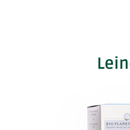
Lein
PRODUKTSORTIMENT
ABOKISTE
FRUCHTGEMÜSE
WURZEL- & KNOLLENGEMÜSE
KOHLGEMÜSE
SALATE & BLATTGEMÜSE
TOMATEN