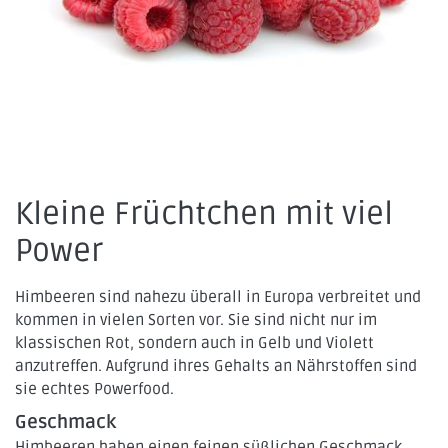
Kontakt
Telefon
0351 65858238
Öffnungszeiten
Kleine Früchtchen mit viel
Dienstag–Freitag
09:00–18:00
Samstag
08:30–11:30
Power
Himbeeren sind nahezu überall in Europa verbreitet und
KONTAKT
kommen in vielen Sorten vor. Sie sind nicht nur im
klassischen Rot, sondern auch in Gelb und Violett
IMPRESSUM
anzutreffen. Aufgrund ihres Gehalts an Nährstoffen sind
sie echtes Powerfood.
DATENSCHUTZ
Geschmack
LOGIN
Himbeeren haben einen feinen süßlichen Geschmack,