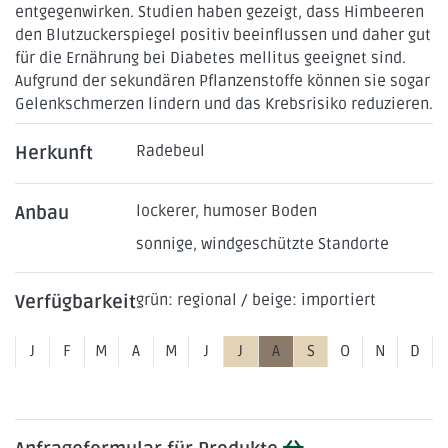
entgegenwirken. Studien haben gezeigt, dass Himbeeren
den Blutzuckerspiegel positiv beeinflussen und daher gut
für die Ernährung bei Diabetes mellitus geeignet sind.
Aufgrund der sekundären Pflanzenstoffe können sie sogar
Gelenkschmerzen lindern und das Krebsrisiko reduzieren.
Herkunft
Radebeul
Anbau
lockerer, humoser Boden
sonnige, windgeschützte Standorte
Verfügbarkeit
grün: regional / beige: importiert
J
F
M
A
M
J
J
A
S
O
N
D